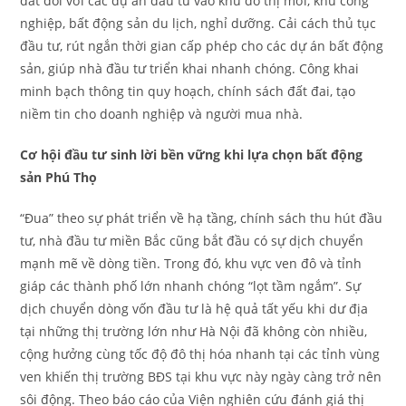
đất đối với các dự án đầu tư vào khu đô thị mới, khu công
nghiệp, bất động sản du lịch, nghỉ dưỡng. Cải cách thủ tục
đầu tư, rút ngắn thời gian cấp phép cho các dự án bất động
sản, giúp nhà đầu tư triển khai nhanh chóng. Công khai
minh bạch thông tin quy hoạch, chính sách đất đai, tạo
niềm tin cho doanh nghiệp và người mua nhà.
Cơ hội đầu tư sinh lời bền vững khi lựa chọn bất động
sản Phú Thọ
“Đua” theo sự phát triển về hạ tầng, chính sách thu hút đầu
tư, nhà đầu tư miền Bắc cũng bắt đầu có sự dịch chuyển
mạnh mẽ về dòng tiền. Trong đó, khu vực ven đô và tỉnh
giáp các thành phố lớn nhanh chóng “lọt tầm ngắm”. Sự
dịch chuyển dòng vốn đầu tư là hệ quả tất yếu khi dư địa
tại những thị trường lớn như Hà Nội đã không còn nhiều,
cộng hưởng cùng tốc độ đô thị hóa nhanh tại các tỉnh vùng
ven khiến thị trường BĐS tại khu vực này ngày càng trở nên
sôi động. Theo báo cáo của Viện nghiên cứu đánh giá thị