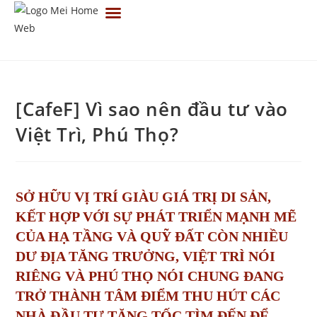
TRANG CHỦ
VỀ CHÚNG TÔI
TIN TỨC
TUYỂN DỤNG
LIÊN HỆ
[CafeF] Vì sao nên đầu tư vào
Việt Trì, Phú Thọ?
SỞ HỮU VỊ TRÍ GIÀU GIÁ TRỊ DI SẢN,
KẾT HỢP VỚI SỰ PHÁT TRIỂN MẠNH MẼ
CỦA HẠ TẦNG VÀ QUỸ ĐẤT CÒN NHIỀU
DƯ ĐỊA TĂNG TRƯỞNG, VIỆT TRÌ NÓI
RIÊNG VÀ PHÚ THỌ NÓI CHUNG ĐANG
TRỞ THÀNH TÂM ĐIỂM THU HÚT CÁC
NHÀ ĐẦU TƯ TĂNG TỐC TÌM ĐẾN ĐỂ