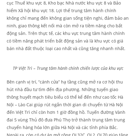
cục Thuế khu vực 8, Kho bạc Nhà nước khu vực 8 và Bảo
hiểm Xã hội khu vực 18. Lợi thế trung tâm hành chính
không chỉ mang đến không gian sống tiện nghi, đảm bảo an
ninh, giao thông kết nối mà còn mở ra tiềm năng cho bất
động sản. Trên thực tế, các khu vực trung tâm hành chính
có tiềm năng phát triển bất động sản và là khu vực có giá
bán nhà đất thuộc loại cao nhất và cũng tăng nhanh nhất.
TP Việt Trì – Trung tâm hành chính chiến lược của khu vực
Bên cạnh vị trí, “cánh cửa” hạ tầng cũng mở ra cơ hội thu
hút nhà đầu tư tìm đến địa phương. Những tuyến giao
thông huyết mạch tiêu biểu có thể kể đến như cao tốc Hà
Nội – Lào Cai giúp rút ngắn thời gian di chuyển từ Hà Nội
đến Việt Trì chỉ còn hơn 1 giờ đồng hồ. Tuyến đường Vành
đai 5 vùng Thủ đô đưa Phú Thọ trở thành trung tâm trung
chuyển hàng hóa lớn giữa Hà Nội và các tỉnh phía Bắc.
Ngoài ra, còn có dự án mở rộng QL32C, QL2, QL70 giúp tăng