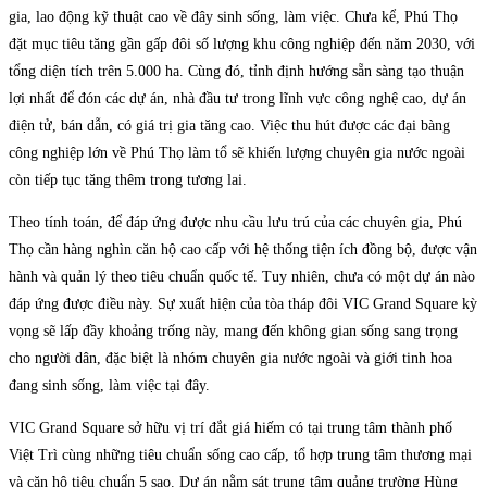
gia, lao động kỹ thuật cao về đây sinh sống, làm việc. Chưa kể, Phú Thọ
đặt mục tiêu tăng gần gấp đôi số lượng khu công nghiệp đến năm 2030, với
tổng diện tích trên 5.000 ha. Cùng đó, tỉnh định hướng sẵn sàng tạo thuận
lợi nhất để đón các dự án, nhà đầu tư trong lĩnh vực công nghệ cao, dự án
điện tử, bán dẫn, có giá trị gia tăng cao. Việc thu hút được các đại bàng
công nghiệp lớn về Phú Thọ làm tổ sẽ khiến lượng chuyên gia nước ngoài
còn tiếp tục tăng thêm trong tương lai.
Theo tính toán, để đáp ứng được nhu cầu lưu trú của các chuyên gia, Phú
Thọ cần hàng nghìn căn hộ cao cấp với hệ thống tiện ích đồng bộ, được vận
hành và quản lý theo tiêu chuẩn quốc tế. Tuy nhiên, chưa có một dự án nào
đáp ứng được điều này. Sự xuất hiện của tòa tháp đôi VIC Grand Square kỳ
vọng sẽ lấp đầy khoảng trống này, mang đến không gian sống sang trọng
cho người dân, đặc biệt là nhóm chuyên gia nước ngoài và giới tinh hoa
đang sinh sống, làm việc tại đây.
VIC Grand Square sở hữu vị trí đắt giá hiếm có tại trung tâm thành phố
Việt Trì cùng những tiêu chuẩn sống cao cấp, tổ hợp trung tâm thương mại
và căn hộ tiêu chuẩn 5 sao. Dự án nằm sát trung tâm quảng trường Hùng