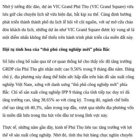
Nhờ ý tưởng độc đáo, dự án VIC Grand Phú Thọ (VIC Grand Square) vừa
lưu giữ câu chuyện lịch sử vừa hiện đại, bắt kịp xu thế. Cùng định hướng
phát triển thành thành phố du lịch lễ hội về cội nguồn, với sự mở cửa chào
đón khách du lịch, những dự án như VIC Grand Square được kỳ vọng sẽ là
một điểm nhấn không thể thiếu trên hành trình phát triển của miền đất này.
Hội tụ tinh hoa của “thủ phủ công nghiệp mới” phía Bắc
Số liệu công bố tuần qua từ cơ quan thống kê cho thấy tốc độ tăng trưởng
GRDP của Phú Thọ ghi nhận mức cao 9,56% trong 9 tháng đầu năm. Đáng
chú ý, địa phương này đang thể hiện sức hấp dẫn trên bản đồ sản xuất công
nghiệp Việt Nam, xứng với danh xưng “thủ phủ công nghiệp mới” phía
Bắc. Chỉ số sản xuất công nghiệp IPP 9 tháng của tỉnh tiếp tục duy trì đà
tăng trưởng cao, tăng 38,65% so với cùng kỳ. Trong đó, ngành chế biến
chế tạo tăng tới 40,3%, nằm trong top đầu, vượt qua nhiều địa phương vốn
là miền đất hứa trong thu hút vốn đầu tư trong lĩnh vực này.
Thực tế, những năm gần đây, kinh tế Phú Thọ liên tục tăng trưởng với lợi
thế về sản xuất công nghiệp. Nhờ đó, tỉnh thu hút hàng chục nghìn chuyên