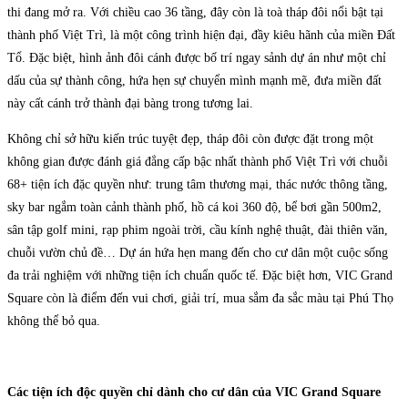
thi đang mở ra. Với chiều cao 36 tầng, đây còn là toà tháp đôi nổi bật tại
thành phố Việt Trì, là một công trình hiện đại, đầy kiêu hãnh của miền Đất
Tổ. Đặc biệt, hình ảnh đôi cánh được bố trí ngay sảnh dự án như một chỉ
dấu của sự thành công, hứa hẹn sự chuyển mình mạnh mẽ, đưa miền đất
này cất cánh trở thành đại bàng trong tương lai.
Không chỉ sở hữu kiến trúc tuyệt đẹp, tháp đôi còn được đặt trong một
không gian được đánh giá đẳng cấp bậc nhất thành phố Việt Trì với chuỗi
68+ tiện ích đặc quyền như: trung tâm thương mại, thác nước thông tầng,
sky bar ngắm toàn cảnh thành phố, hồ cá koi 360 độ, bể bơi gần 500m2,
sân tập golf mini, rạp phim ngoài trời, cầu kính nghệ thuật, đài thiên văn,
chuỗi vườn chủ đề… Dự án hứa hẹn mang đến cho cư dân một cuộc sống
đa trải nghiệm với những tiện ích chuẩn quốc tế. Đặc biệt hơn, VIC Grand
Square còn là điểm đến vui chơi, giải trí, mua sắm đa sắc màu tại Phú Thọ
không thể bỏ qua.
Các tiện ích độc quyền chỉ dành cho cư dân của VIC Grand Square