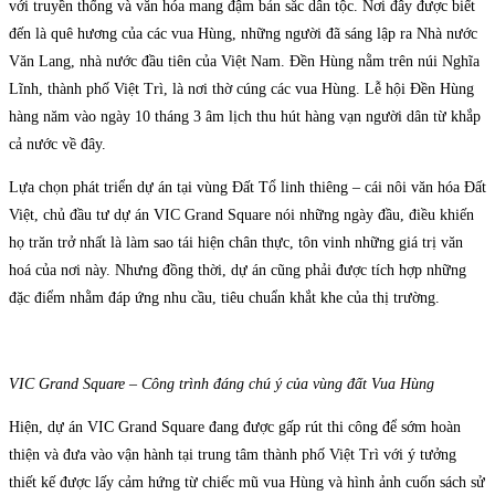
với truyền thống và văn hóa mang đậm bản sắc dân tộc. Nơi đây được biết
đến là quê hương của các vua Hùng, những người đã sáng lập ra Nhà nước
Văn Lang, nhà nước đầu tiên của Việt Nam. Đền Hùng nằm trên núi Nghĩa
Lĩnh, thành phố Việt Trì, là nơi thờ cúng các vua Hùng. Lễ hội Đền Hùng
hàng năm vào ngày 10 tháng 3 âm lịch thu hút hàng vạn người dân từ khắp
cả nước về đây.
Lựa chọn phát triển dự án tại vùng Đất Tổ linh thiêng – cái nôi văn hóa Đất
Việt, chủ đầu tư dự án VIC Grand Square nói những ngày đầu, điều khiến
họ trăn trở nhất là làm sao tái hiện chân thực, tôn vinh những giá trị văn
hoá của nơi này. Nhưng đồng thời, dự án cũng phải được tích hợp những
đặc điểm nhằm đáp ứng nhu cầu, tiêu chuẩn khắt khe của thị trường.
VIC Grand Square – Công trình đáng chú ý của vùng đất Vua Hùng
Hiện, dự án VIC Grand Square đang được gấp rút thi công để sớm hoàn
thiện và đưa vào vận hành tại trung tâm thành phố Việt Trì với ý tưởng
thiết kế được lấy cảm hứng từ chiếc mũ vua Hùng và hình ảnh cuốn sách sử