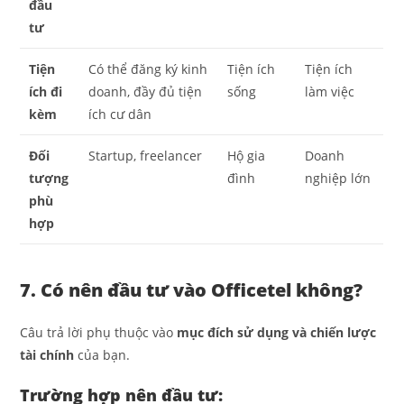
đầu
tư
Tiện
Có thể đăng ký kinh
Tiện ích
Tiện ích
ích đi
doanh, đầy đủ tiện
sống
làm việc
kèm
ích cư dân
Đối
Startup, freelancer
Hộ gia
Doanh
tượng
đình
nghiệp lớn
phù
hợp
7. Có nên đầu tư vào Officetel không?
Câu trả lời phụ thuộc vào
mục đích sử dụng và chiến lược
tài chính
của bạn.
Trường hợp nên đầu tư: