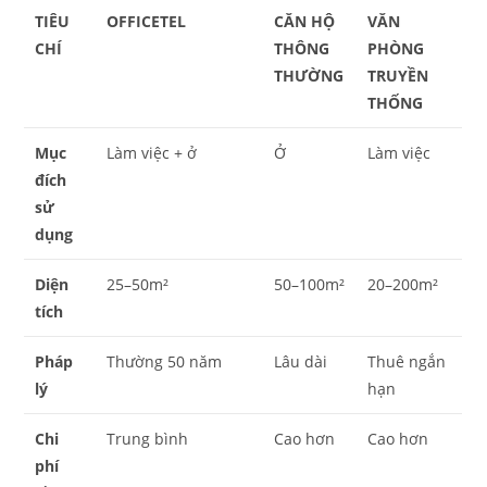
TIÊU
OFFICETEL
CĂN HỘ
VĂN
CHÍ
THÔNG
PHÒNG
THƯỜNG
TRUYỀN
THỐNG
Mục
Làm việc + ở
Ở
Làm việc
đích
sử
dụng
Diện
25–50m²
50–100m²
20–200m²
tích
Pháp
Thường 50 năm
Lâu dài
Thuê ngắn
lý
hạn
Chi
Trung bình
Cao hơn
Cao hơn
phí