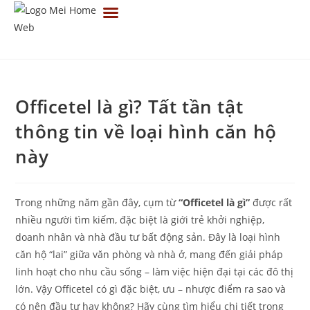
TRANG CHỦ
VỀ CHÚNG TÔI
TIN TỨC
TUYỂN DỤNG
LIÊN HỆ
Officetel là gì? Tất tần tật
thông tin về loại hình căn hộ
này
Trong những năm gần đây, cụm từ
“Officetel là gì”
được rất
nhiều người tìm kiếm, đặc biệt là giới trẻ khởi nghiệp,
doanh nhân và nhà đầu tư bất động sản. Đây là loại hình
căn hộ “lai” giữa văn phòng và nhà ở, mang đến giải pháp
linh hoạt cho nhu cầu sống – làm việc hiện đại tại các đô thị
lớn. Vậy Officetel có gì đặc biệt, ưu – nhược điểm ra sao và
có nên đầu tư hay không? Hãy cùng tìm hiểu chi tiết trong