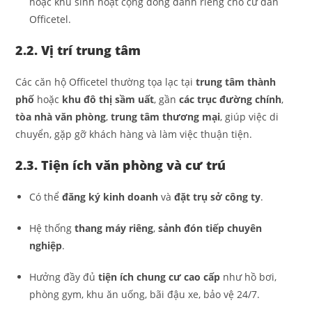
hoặc khu sinh hoạt cộng đồng dành riêng cho cư dân
Officetel.
2.2. Vị trí trung tâm
Các căn hộ Officetel thường tọa lạc tại
trung tâm thành
phố
hoặc
khu đô thị sầm uất
, gần
các trục đường chính
,
tòa nhà văn phòng
,
trung tâm thương mại
, giúp việc di
chuyển, gặp gỡ khách hàng và làm việc thuận tiện.
2.3. Tiện ích văn phòng và cư trú
Có thể
đăng ký kinh doanh
và
đặt trụ sở công ty
.
Hệ thống
thang máy riêng
,
sảnh đón tiếp chuyên
nghiệp
.
Hưởng đầy đủ
tiện ích chung cư cao cấp
như hồ bơi,
phòng gym, khu ăn uống, bãi đậu xe, bảo vệ 24/7.