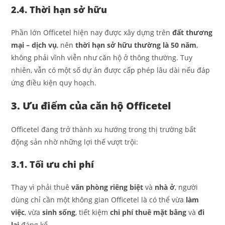
2.4. Thời hạn sở hữu
Phần lớn Officetel hiện nay được xây dựng trên
đất thương
mại – dịch vụ
, nên
thời hạn sở hữu thường là 50 năm
,
không phải vĩnh viễn như căn hộ ở thông thường. Tuy
nhiên, vẫn có một số dự án được cấp phép lâu dài nếu đáp
ứng điều kiện quy hoạch.
3. Ưu điểm của căn hộ Officetel
Officetel đang trở thành xu hướng trong thị trường bất
động sản nhờ những lợi thế vượt trội:
3.1. Tối ưu chi phí
Thay vì phải thuê
văn phòng riêng biệt
và
nhà ở
, người
dùng chỉ cần một không gian Officetel là có thể vừa
làm
việc
, vừa
sinh sống
, tiết kiệm
chi phí thuê mặt bằng
và
đi
lại
đáng kể.