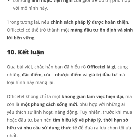
Lối sống
linh hoạt, tiện nghi
của giới trẻ đô thị phù hợp
với mô hình này.
Trong tương lai, nếu
chính sách pháp lý được hoàn thiện
,
Officetel có thể trở thành một
mảng đầu tư ổn định và sinh
lời bền vững
.
10. Kết luận
Qua bài viết, chắc hẳn bạn đã hiểu rõ
Officetel là gì
, cùng
những
đặc điểm, ưu – nhược điểm
và
giá trị đầu tư
mà
loại hình này mang lại.
Officetel không chỉ là một
không gian làm việc hiện đại
, mà
còn là
một phong cách sống mới
, phù hợp với những ai
yêu thích sự linh hoạt, năng động. Tuy nhiên, trước khi mua
hoặc đầu tư, bạn nên
tìm hiểu kỹ về pháp lý, thời hạn sở
hữu và nhu cầu sử dụng thực tế
để đưa ra lựa chọn tối ưu
nhất.