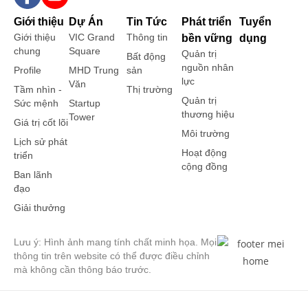
Giới thiệu
Dự Án
Tin Tức
Phát triển
Tuyển
Giới thiệu
VIC Grand
Thông tin
bền vững
dụng
chung
Square
Quản trị
Bất động
nguồn nhân
Profile
MHD Trung
sản
lực
Văn
Tầm nhìn -
Thị trường
Quản trị
Sức mệnh
Startup
thương hiệu
Tower
Giá trị cốt lõi
Môi trường
Lịch sử phát
Hoạt động
triển
cộng đồng
Ban lãnh
đạo
Giải thưởng
Lưu ý: Hình ảnh mang tính chất minh họa. Mọi
thông tin trên website có thể được điều chỉnh
mà không cần thông báo trước.