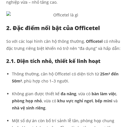
nghiệp vừa – nhỏ tăng cao.
2. Đặc điểm nổi bật của Officetel
So với các loại hình căn hộ thông thường,
Officetel
có nhiều
đặc trưng riêng biệt khiến nó trở nên “đa dụng” và hấp dẫn:
2.1. Diện tích nhỏ, thiết kế linh hoạt
Thông thường, căn hộ Officetel có diện tích từ
25m² đến
50m²
, phù hợp cho 1–3 người.
Không gian được thiết kế
đa năng
, vừa có
bàn làm việc
,
phòng họp nhỏ
, vừa có
khu vực nghỉ ngơi
,
bếp mini
và
nhà vệ sinh riêng
.
Một số dự án còn bố trí sảnh lễ tân, phòng họp chung