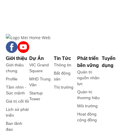
Giới thiệu
Dự Án
Tin Tức
Phát triển
Tuyển
Giới thiệu
VIC Grand
Thông tin
bền vững
dụng
chung
Square
Quản trị
Bất động
nguồn nhân
Profile
MHD Trung
sản
lực
Văn
Tầm nhìn -
Thị trường
Quản trị
Sức mệnh
Startup
thương hiệu
Tower
Giá trị cốt lõi
Môi trường
Lịch sử phát
Hoạt động
triển
cộng đồng
Ban lãnh
đạo