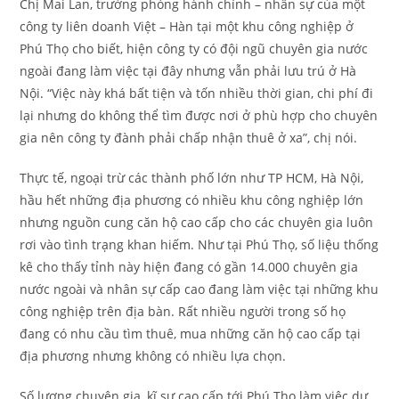
Chị Mai Lan, trưởng phòng hành chính – nhân sự của một
công ty liên doanh Việt – Hàn tại một khu công nghiệp ở
Phú Thọ cho biết, hiện công ty có đội ngũ chuyên gia nước
ngoài đang làm việc tại đây nhưng vẫn phải lưu trú ở Hà
Nội. “Việc này khá bất tiện và tốn nhiều thời gian, chi phí đi
lại nhưng do không thể tìm được nơi ở phù hợp cho chuyên
gia nên công ty đành phải chấp nhận thuê ở xa”, chị nói.
Thực tế, ngoại trừ các thành phố lớn như TP HCM, Hà Nội,
hầu hết những địa phương có nhiều khu công nghiệp lớn
nhưng nguồn cung căn hộ cao cấp cho các chuyên gia luôn
rơi vào tình trạng khan hiếm. Như tại Phú Thọ, số liệu thống
kê cho thấy tỉnh này hiện đang có gần 14.000 chuyên gia
nước ngoài và nhân sự cấp cao đang làm việc tại những khu
công nghiệp trên địa bàn. Rất nhiều người trong số họ
đang có nhu cầu tìm thuê, mua những căn hộ cao cấp tại
địa phương nhưng không có nhiều lựa chọn.
Số lượng chuyên gia, kĩ sư cao cấp tới Phú Thọ làm việc dự