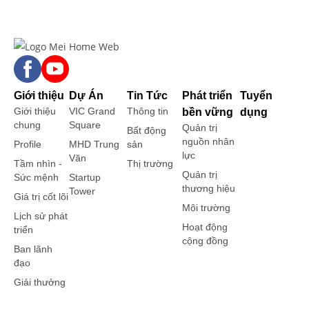
Giới thiệu
Dự Án
Tin Tức
Phát triển
Tuyển
Giới thiệu
VIC Grand
Thông tin
bền vững
dụng
chung
Square
Quản trị
Bất động
nguồn nhân
Profile
MHD Trung
sản
lực
Văn
Tầm nhìn -
Thị trường
Quản trị
Sức mệnh
Startup
thương hiệu
Tower
Giá trị cốt lõi
Môi trường
Lịch sử phát
Hoạt động
triển
cộng đồng
Ban lãnh
đạo
Giải thưởng